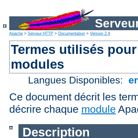
Serveu
Apache
>
Serveur HTTP
>
Documentation
>
Version 2.4
Termes utilisés pour
modules
Langues Disponibles:
e
Ce document décrit les term
décrire chaque
module
Apa
Description