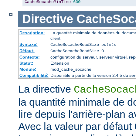
CacheSocacheMinTime
600
Directive
CacheSoc
Description:
La quantité minimale de données du documen
client
Syntaxe:
CacheSocacheReadSize
octets
Défaut:
CacheSocacheReadSize 0
Contexte:
configuration du serveur, serveur virtuel, rép
Statut:
Extension
Module:
mod_cache_socache
Compatibilité:
Disponible à partir de la version 2.4.5 du 
La directive
CacheSocac
la quantité minimale de d
lire depuis l'arrière-plan 
Avec la valeur par défaut