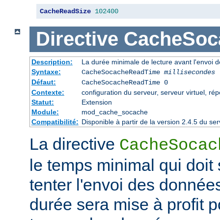
CacheReadSize
102400
Directive
CacheSoc
Description:
La durée minimale de lecture avant l'envoi 
Syntaxe:
CacheSocacheReadTime
millisecondes
Défaut:
CacheSocacheReadTime 0
Contexte:
configuration du serveur, serveur virtuel, rép
Statut:
Extension
Module:
mod_cache_socache
Compatibilité:
Disponible à partir de la version 2.4.5 du 
La directive
CacheSocac
le temps minimal qui doit
tenter l'envoi des données
durée sera mise à profit po