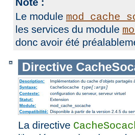
Note :
Le module
mod_cache_s
les services du module
mo
donc avoir été préalablem
Directive
CacheSoc
Description:
Implémentation du cache d'objets partagés à 
Syntaxe:
CacheSocache
type[:args]
Contexte:
configuration du serveur, serveur virtuel
Statut:
Extension
Module:
mod_cache_socache
Compatibilité:
Disponible à partir de la version 2.4.5 du 
La directive
CacheSocac