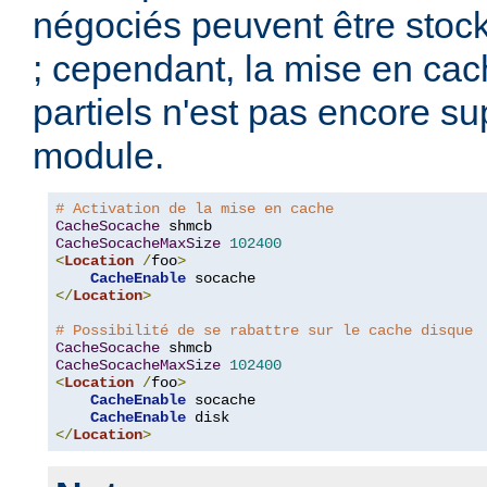
négociés peuvent être stoc
; cependant, la mise en ca
partiels n'est pas encore s
module.
# Activation de la mise en cache
CacheSocache
CacheSocacheMaxSize
102400
<
Location
/
foo
>
CacheEnable
</
Location
>
# Possibilité de se rabattre sur le cache disque
CacheSocache
CacheSocacheMaxSize
102400
<
Location
/
foo
>
CacheEnable
 socache

CacheEnable
</
Location
>