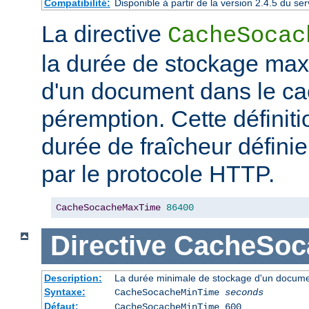
Compatibilité:
Disponible à partir de la version 2.4.5 du 
La directive
CacheSocac
la durée de stockage ma
d'un document dans le ca
péremption. Cette définiti
durée de fraîcheur défini
par le protocole HTTP.
CacheSocacheMaxTime
86400
Directive
CacheSoc
Description:
La durée minimale de stockage d'un docume
Syntaxe:
CacheSocacheMinTime
seconds
Défaut:
CacheSocacheMinTime 600