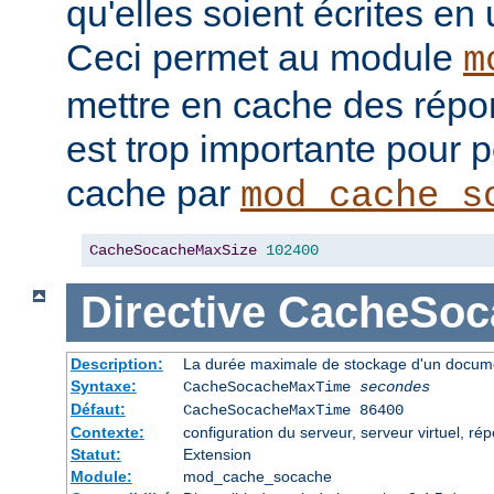
qu'elles soient écrites en
Ceci permet au module
m
mettre en cache des répon
est trop importante pour 
cache par
mod_cache_s
CacheSocacheMaxSize
102400
Directive
CacheSoc
Description:
La durée maximale de stockage d'un docume
Syntaxe:
CacheSocacheMaxTime
secondes
Défaut:
CacheSocacheMaxTime 86400
Contexte:
configuration du serveur, serveur virtuel, rép
Statut:
Extension
Module:
mod_cache_socache