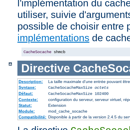
l'implémentation du cache
utiliser, suivie d'arguments
possible de choisir entre 
implémentations
de cache
CacheSocache
 shmcb
Directive
CacheSoc
Description:
La taille maximale d'une entrée pouvant êtr
Syntaxe:
CacheSocacheMaxSize
octets
Défaut:
CacheSocacheMaxSize 102400
Contexte:
configuration du serveur, serveur virtuel, rép
Statut:
Extension
Module:
mod_cache_socache
Compatibilité:
Disponible à partir de la version 2.4.5 du 