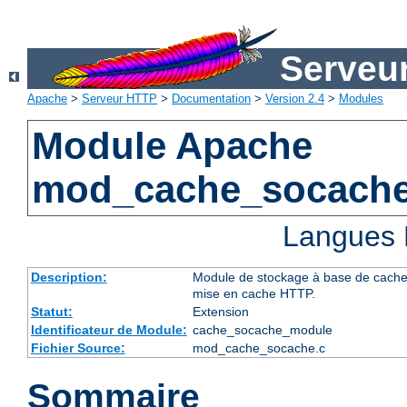
Serveu
Apache
>
Serveur HTTP
>
Documentation
>
Version 2.4
>
Modules
Module Apache
mod_cache_socach
Langues 
Description:
Module de stockage à base de cache d
mise en cache HTTP.
Statut:
Extension
Identificateur de Module:
cache_socache_module
Fichier Source:
mod_cache_socache.c
Sommaire